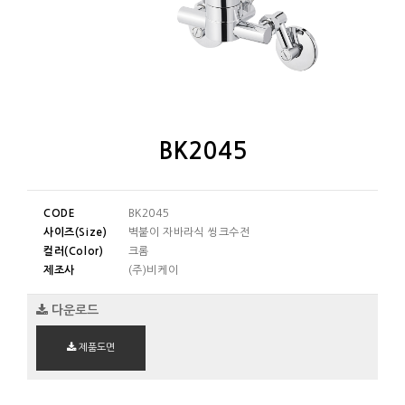
BK2045
CODE
BK2045
사이즈(Size)
벽붙이 자바라식 씽크수전
컬러(Color)
크롬
제조사
(주)비케이
다운로드
제품도면