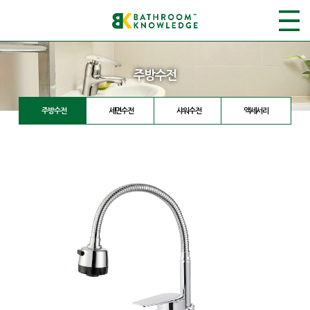
주방수전
주방수전
세면수전
샤워수전
액세서리