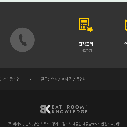
견적문의
바로가기
안전인증기업
/
한국산업표준표시품 인증업체
(주)비케이
/
본사,영업부 주소 :
경기도 김포시 대곶면 대곶남로571번길7. A,B동