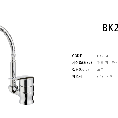
BK
CODE
BK2140
사이즈(Size)
원홀 자바라식
컬러(Color)
크롬
제조사
(주)비케이