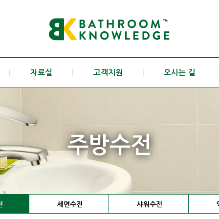
|
자료실
|
고객지원
|
오시는 길
주방수전
전
세면수전
샤워수전