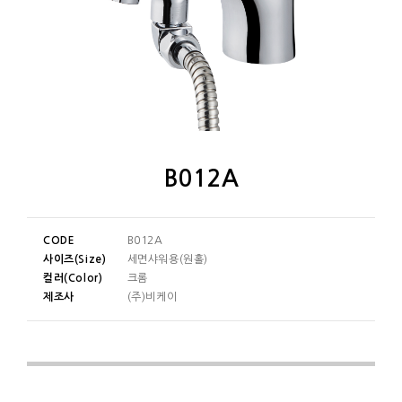
B012A
CODE
B012A
사이즈(Size)
세면샤워용(원홀)
컬러(Color)
크롬
제조사
(주)비케이