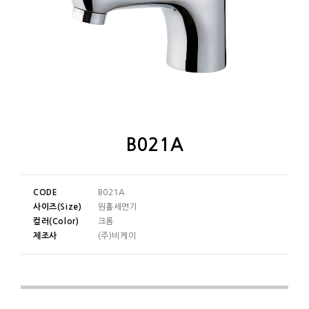
B021A
CODE
B021A
사이즈(Size)
원홀세면기
컬러(Color)
크롬
제조사
(주)비케이