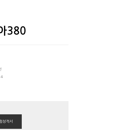
아380
전
4
험성적서