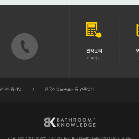
견적문의
바로가기
안전인증기업
/
한국산업표준표시품 인증업체
(주)비케이
/
본사,영업부 주소 :
경기도 김포시 대곶면 대곶남로571번길7. A,B동