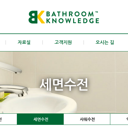
|
자료실
|
고객지원
|
오시는 길
세면수전
전
세면수전
샤워수전