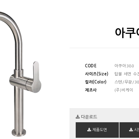
아쿠
CODE
아쿠아380
사이즈(Size)
탑볼 세면 수
컬러(Color)
스텐/무광/30
제조사
(주)비케이
다운로드
제품도면
시