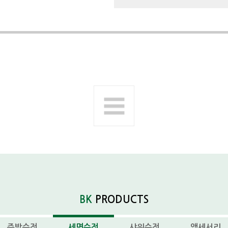
다음제품
BK
PRODUCTS
주방수전
세면수전
샤워수전
액세서리